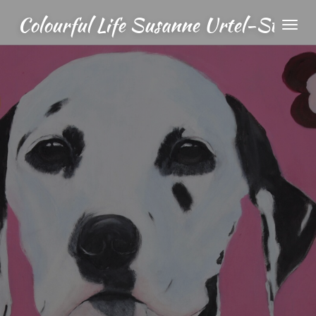
Zum
Colourful Life Susanne Urtel-Stapp
Hauptinhalt
springen